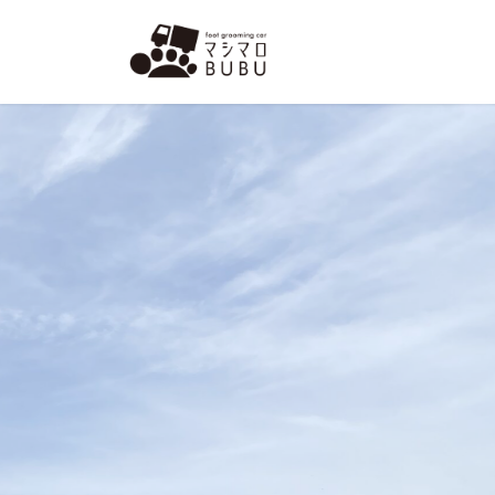
コ
ナ
ン
ビ
テ
ゲ
ン
ー
ツ
シ
へ
ョ
ス
ン
キ
に
ッ
移
プ
動