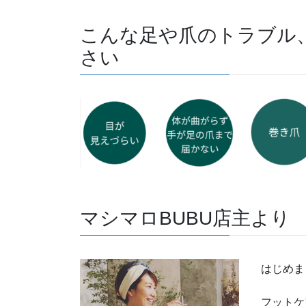
マシマロBUBU店主より
はじめま
フットケ
馴染みの
足や爪の
当たり前