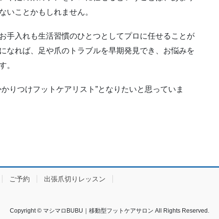
す。
かかりつけフットケアリスト”となりたいと思っていま
ご予約
出張爪切りレッスン
Copyright © マシマロBUBU｜移動型フットケアサロン All Rights Reserved.
by
WordPress
with
Lightning Theme
&
VK All in One Expansion Unit
by
Vektor,Inc.
t