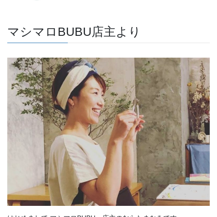
マシマロBUBU店主より
はじめまして マシマロBUBU 店主のむらたまなみです。