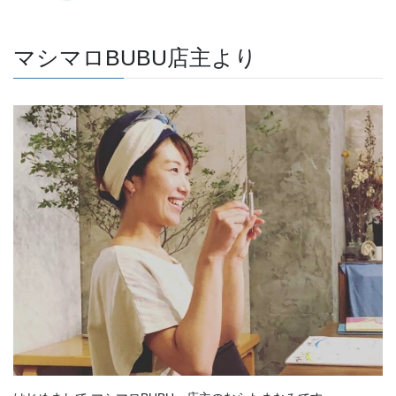
マシマロBUBU店主より
はじめまして マシマロBUBU 店主のむらたまなみです。