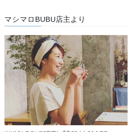
マシマロBUBU店主より
はじめまして マシマロBUBU 店主のむらたまなみです。