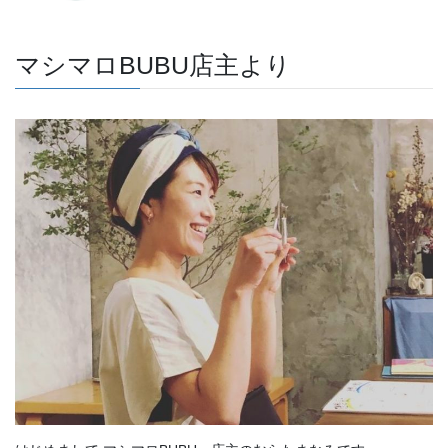
マシマロBUBU店主より
はじめまして マシマロBUBU 店主のむらたまなみです。