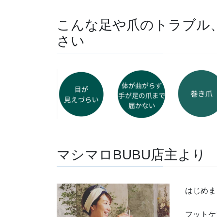
マシマロBUBU店主より
はじめま
フットケ
馴染みの
足や爪の
当たり前