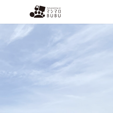
コ
ナ
ン
ビ
テ
ゲ
ン
ー
ツ
シ
へ
ョ
ス
ン
キ
に
ッ
移
プ
動