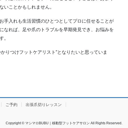
す。
かかりつけフットケアリスト”となりたいと思っていま
ご予約
出張爪切りレッスン
Copyright © マシマロBUBU｜移動型フットケアサロン All Rights Reserved.
by
WordPress
with
Lightning Theme
&
VK All in One Expansion Unit
by
Vektor,Inc.
t