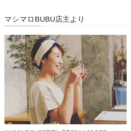
マシマロBUBU店主より
はじめまして マシマロBUBU 店主のむらたまなみです。