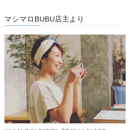
マシマロBUBU店主より
はじめまして マシマロBUBU 店主のむらたまなみです。